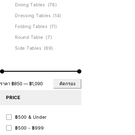
Dining Tables
(78)
Dressing Tables
(14)
Folding Tables
(11)
Round Table
(7)
Side Tables
(89)
ราคา
฿850
—
฿1,090
คัดกรอง
PRICE
฿500 & Under
฿500 - ฿999