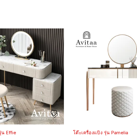
ุ่น Effie
โต๊ะเครื่องแป้ง รุ่น Pamelia