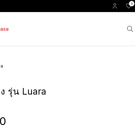
0
ase
ra
้ง รุ่น Luara
00