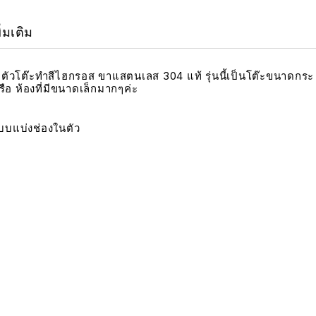
ิ่มเติม
ara ตัวโต๊ะทำสีไฮกรอส ขาแสตนเลส 304 แท้ รุ่นนี้เป็นโต๊ะขนาดกระ
อ ห้องที่มีขนาดเล็กมากๆค่ะ
กแบบแบ่งช่องในตัว