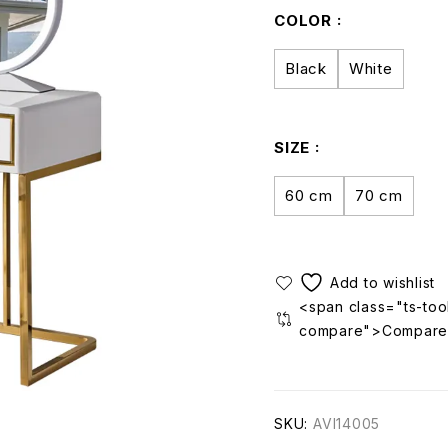
COLOR
Black
White
SIZE
60 cm
70 cm
<span class="ts-tool
compare">Compare
SKU:
AVI14005