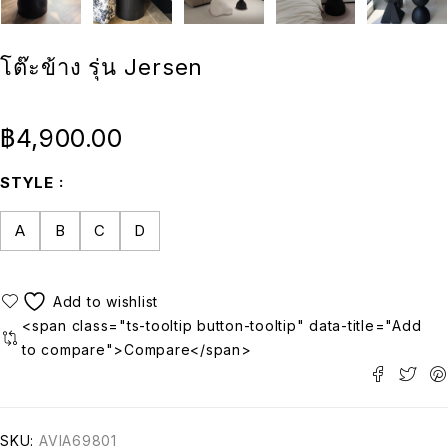
โต๊ะข้าง รุ่น Jersen
฿
4,900.00
STYLE
A
B
C
D
<span class="ts-tooltip button-tooltip" data-title="Add
to compare">Compare</span>
SKU:
AVIA69801