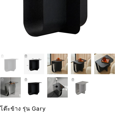
โต๊ะข้าง รุ่น Gary