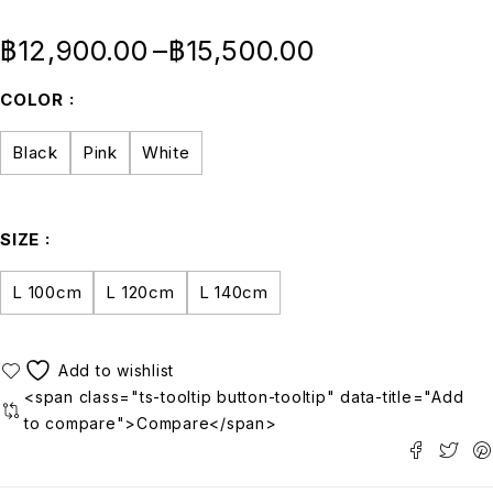
฿
12,900.00
–
฿
15,500.00
COLOR
Black
Pink
White
SIZE
L 100cm
L 120cm
L 140cm
<span class="ts-tooltip button-tooltip" data-title="Add
to compare">Compare</span>