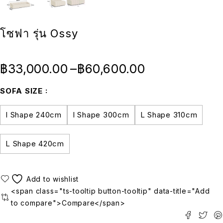
โซฟา รุ่น Ossy
฿
33,000.00
–
฿
60,600.00
SOFA SIZE
I Shape 240cm
I Shape 300cm
L Shape 310cm
L Shape 420cm
<span class="ts-tooltip button-tooltip" data-title="Add
to compare">Compare</span>