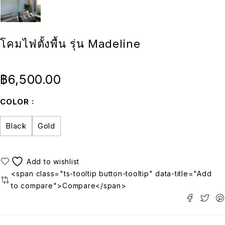
โคมไฟตั้งพื้น รุ่น Madeline
฿
6,500.00
COLOR
Black
Gold
<span class="ts-tooltip button-tooltip" data-title="Add
to compare">Compare</span>