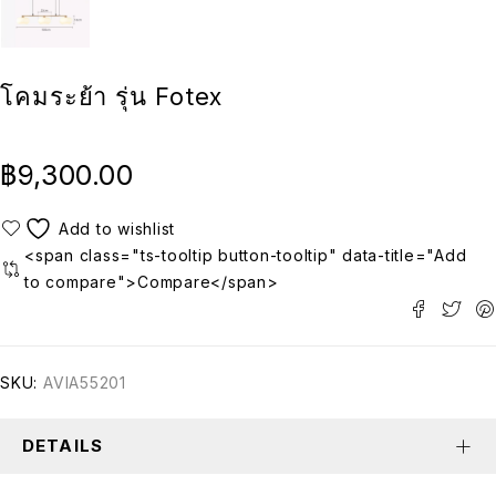
โคมระย้า รุ่น Fotex
฿
9,300.00
<span class="ts-tooltip button-tooltip" data-title="Add
to compare">Compare</span>
SKU:
AVIA55201
DETAILS