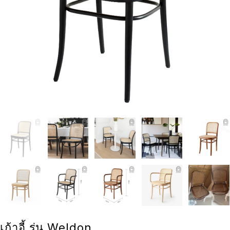
เก้าอี้ รุ่น Weldon