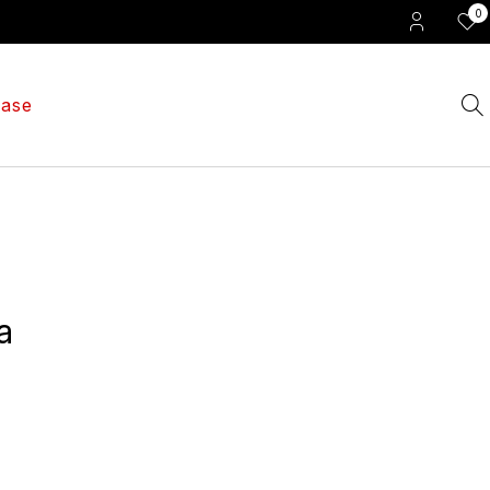
0
ase
sa
0