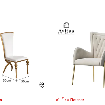
ia
เก้าอี้ รุ่น Fletcher