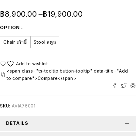
฿
8,900.00
–
฿
19,900.00
OPTION
Chair เก้าอี้
Stool สตูล
<span class="ts-tooltip button-tooltip" data-title="Add
to compare">Compare</span>
SKU:
AVIA76001
DETAILS