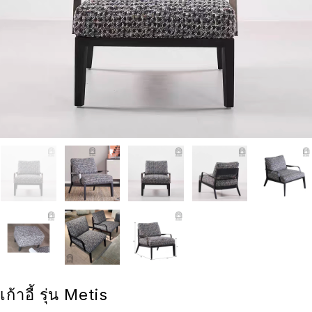
เก้าอี้ รุ่น Metis