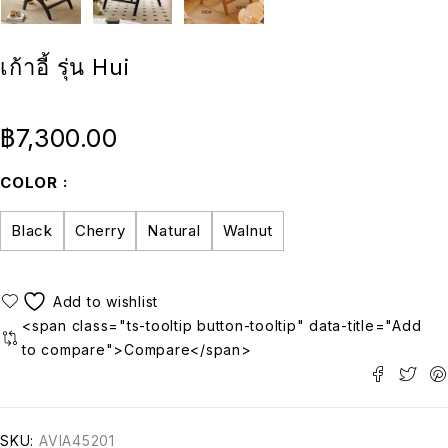
เก้าอี้ รุ่น Hui
฿
7,300.00
COLOR
Black
Cherry
Natural
Walnut
<span class="ts-tooltip button-tooltip" data-title="Add
to compare">Compare</span>
SKU:
AVIA45201