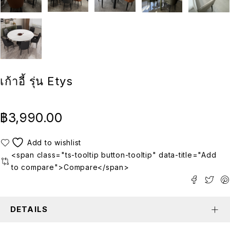
เก้าอี้ รุ่น Etys
฿
3,990.00
<span class="ts-tooltip button-tooltip" data-title="Add
to compare">Compare</span>
DETAILS