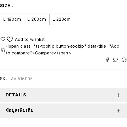
SIZE
L 180cm
L 200cm
L 220cm
<span class="ts-tooltip button-tooltip" data-title="Add
to compare">Compare</span>
SKU:
AVIA16005
DETAILS
ข้อมูลเพิ่มเติม