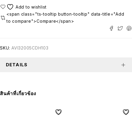
<span class="ts-tooltip button-tooltip" data-title="Add
to compare">Compare</span>
SKU:
AVI32005CDH103
DETAILS
สินค้าที่เกี่ยวข้อง